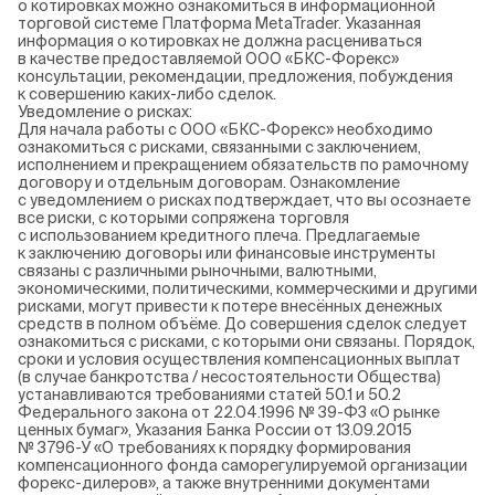
о котировках можно ознакомиться в информационной
торговой системе Платформа MetaTrader. Указанная
информация о котировках не должна расцениваться
в качестве предоставляемой ООО «БКС-Форекс»
консультации, рекомендации, предложения, побуждения
к совершению каких-либо сделок.
Уведомление о рисках:
Для начала работы с ООО «БКС-Форекс» необходимо
ознакомиться с рисками, связанными с заключением,
исполнением и прекращением обязательств по рамочному
договору и отдельным договорам. Ознакомление
с уведомлением о рисках подтверждает, что вы осознаете
все риски, с которыми сопряжена торговля
с использованием кредитного плеча. Предлагаемые
к заключению договоры или финансовые инструменты
связаны с различными рыночными, валютными,
экономическими, политическими, коммерческими и другими
рисками, могут привести к потере внесённых денежных
средств в полном объёме. До совершения сделок следует
ознакомиться с рисками, с которыми они связаны. Порядок,
сроки и условия осуществления компенсационных выплат
(в случае банкротства / несостоятельности Общества)
устанавливаются требованиями статей 50.1 и 50.2
Федерального закона от 22.04.1996 № 39-ФЗ «О рынке
ценных бумаг», Указания Банка России от 13.09.2015
№ 3796-У «О требованиях к порядку формирования
компенсационного фонда саморегулируемой организации
форекс-дилеров», а также внутренними документами