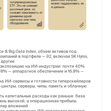
ence & Big Data Index, объем активов под
омпаний в портфеле — 92, включая SK Hynix,
и другие
 экспозицию на ИИ-индустрии: почти 40%
,18% — аппаратное обеспечение и 16,8% —
 на ИИ-сервисы и готовности гиперскейлеров
центры, серверы, чипы, память и облачную
ь капитальные расходы как раньше: база
ень высокой, а операционная прибыль
ллар вложений
на использование ИИ, переводят простые