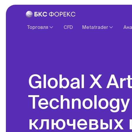
Торговля
CFD
Metatrader
Ана
Спецификация контрактов
О платформе
Ввод и вывод средств
Веб терминал
Налогообложение
Обзоры зарубежны
Global X Artificial Intelligence &
Technology
ключевых 