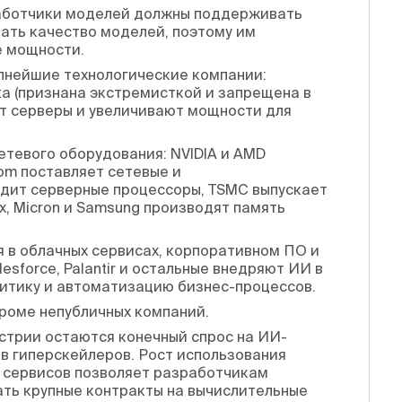
зработчики моделей должны поддерживать
шать качество моделей, поэтому им
е мощности.
пнейшие технологические компании:
Meta (признана экстремисткой и запрещена в
ют серверы и увеличивают мощности для
етевого оборудования: NVIDIA и AMD
om поставляет сетевые и
водит серверные процессоры, TSMC выпускает
ix, Micron и Samsung производят память
я в облачных сервисах, корпоративном ПО и
lesforce, Palantir и остальные внедряют ИИ в
литику и автоматизацию бизнес-процессов.
кроме непубличных компаний.
трии остаются конечный спрос на ИИ-
в гиперскейлеров. Рост использования
гих сервисов позволяет разработчикам
ать крупные контракты на вычислительные