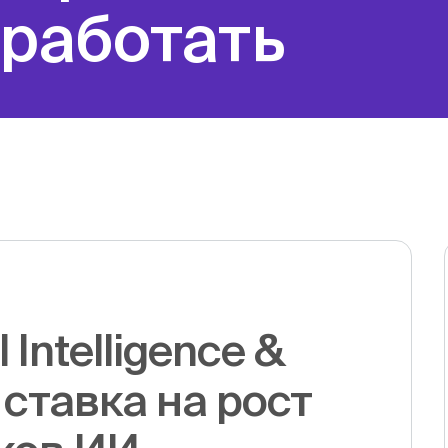
сработать
l Intelligence &
 cтавка на рост