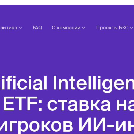
литика
FAQ
О компании
Проекты БКС
Прогнозы
Документы
БКС Мир Ин
Обзоры валютных рынков
Контакты
БКС Экспрес
х рынков
Новости компании
БКС Страхо
акций
Оставить обращение
Fintarget
Экономический календарь
БКС Карьера
 ETF: cтавка н
игроков ИИ-и