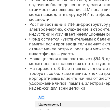
задачи на более дешевые модели и жес
стоимость использования LLM после пик
может замедлить выручку ИИ-платформ 
мощности
Рост инвестиций в ИИ-инфраструктуру у
электроэнергию, охлаждение и строите
индустрии и усиливает инфляционные р
Фонд остается чувствительным к баланс
памяти: если производители начнут ак
станет менее острым, рост цен может з
инвестфонде — упасть
Наша целевая цена составляет $54,5, о
может резко отклоняться от этого уров
На горизонте 3–5 лет наш взгляд остае
требует все больших капитальных затр
корпоративные клиенты начинают жестч
удорожание чипов, памяти, электроэне
издержки для всей цепочки