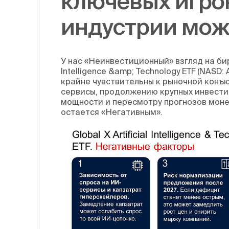
ключевых игро
индустрии може
У нас «Неинвестиционный» взгляд на бир
Intelligence &amp; Technology ETF (NASD
крайне чувствительны к рыночной конъ
сервисы, продолжению крупных инвести
мощности и пересмотру прогнозов монет
остается «Негативным».