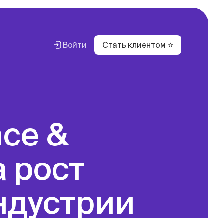
Войти
Стать клиентом ⭐
вестиций
с
вание
а рост
ндустрии