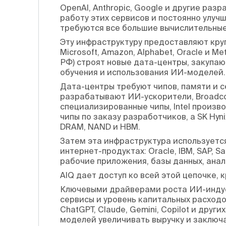
OpenAI, Anthropic, Google и другие ра
работу этих сервисов и постоянно улуч
требуются все большие вычислительны
Эту инфраструктуру предоставляют кру
Microsoft, Amazon, Alphabet, Oracle и 
РФ) строят новые дата-центры, закупа
обучения и использования ИИ-моделей.
Дата-центры требуют чипов, памяти и с
разрабатывают ИИ-ускорители, Broadc
специализированные чипы, Intel произ
чипы по заказу разработчиков, а SK Hyn
DRAM, NAND и HBM.
Затем эта инфраструктура используетс
интернет-продуктах: Oracle, IBM, SAP, Sa
рабочие приложения, базы данных, ана
AIQ дает доступ ко всей этой цепочке, 
Ключевыми драйверами роста ИИ-индус
сервисы и уровень капитальных расходо
ChatGPT, Claude, Gemini, Copilot и дру
моделей увеличивать выручку и заключ