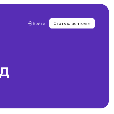
Войти
Стать клиентом ⭐
вестиций
с
вание