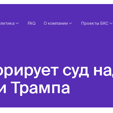
литика
FAQ
О компании
Проекты БКС
Прогнозы
Документы
БКС Мир Ин
Обзоры валютных рынков
Контакты
БКС Экспрес
х рынков
Новости компании
БКС Страхо
акций
Оставить обращение
Fintarget
Экономический календарь
БКС Карьера
и Трампа