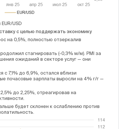
ы EUR/USD
 ставку с целью поддержать экономику
ос на 0,5%, полностью отзеркалив
родолжил стагнировать (-0,3% м/м). PMI за
учшения ожиданий в секторе услуг — они
 с 7,1% до 6,9%, остался вблизи
ые почасовые зарплаты выросли на 4% г/г —
2,5% до 2,25%, отреагировав на
ктивности.
альше будет склонен к ослаблению против
волатильность.