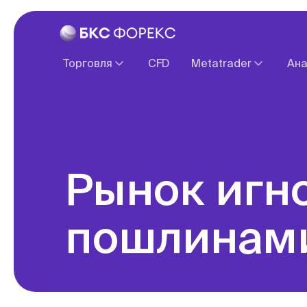
Торговля
CFD
Metatrader
Ана
Спецификация контрактов
О платформе
Ввод и вывод средств
Веб терминал
Налогообложение
Обзоры зарубежны
Рынок игнорирует суд над
пошлинам