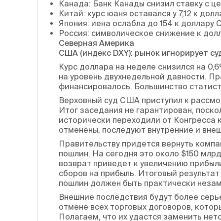
Канада: Банк Канады снизил ставку с 
Китай: курс юаня оставался у 7,12 к до
Япония: иена ослабла до 154 к доллару
Россия: символическое снижение к дол
Северная Америка
США (индекс DXY): рынок игнорирует с
Курс доллара на неделе снизился на 0,6
на уровень двухнедельной давности. П
финансировалось. Большинство статист
Верховный суд США приступил к рассмо
Итог заседания не гарантирован, поск
исторически переходили от Конгресса к
отменены, последуют внутренние и вне
Правительству придется вернуть компа
пошлин. На сегодня это около $150 млр
возврат приведет к увеличению прибыли
сборов на прибыль. Итоговый результат
пошлин должен быть практически незам
Внешние последствия будут более серь
отмене всех торговых договоров, котор
Полагаем, что их удастся заменить нет