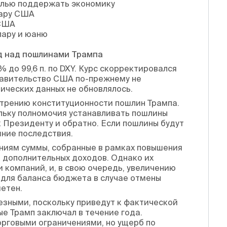
целью поддержать экономику
ллару США
 США
лару и юаню
уд над пошлинами Трампа
% до 99,6 п. по DXY. Курс скорректировался
равительство США по-прежнему не
ических данных не обновлялось.
трению конституционности пошлин Трампа.
ольку полномочия устанавливать пошлины
 Президенту и обратно. Если пошлины будут
шние последствия.
ниям суммы, собранные в рамках повышения
д дополнительных доходов. Однако их
 компаний, и, в свою очередь, увеличению
 для баланса бюджета в случае отмены
етен.
езными, поскольку приведут к фактической
ые Трамп заключал в течение года.
орговыми ограничениями, но ущерб по