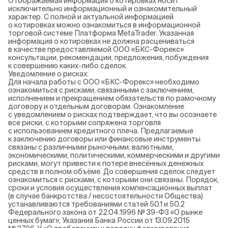
Отображаемая информация о котировках носит
исключительно информационный и ознакомительный
характер. С полной и актуальной информацией
о котировках можно ознакомиться в информационной
торговой системе Платформа MetaTrader. Указанная
информация о котировках не должна расцениваться
в качестве предоставляемой ООО «БКС-Форекс»
консультации, рекомендации, предложения, побуждения
к совершению каких-либо сделок.
Уведомление о рисках:
Для начала работы с ООО «БКС-Форекс» необходимо
ознакомиться с рисками, связанными с заключением,
исполнением и прекращением обязательств по рамочному
договору и отдельным договорам. Ознакомление
с уведомлением о рисках подтверждает, что вы осознаете
все риски, с которыми сопряжена торговля
с использованием кредитного плеча. Предлагаемые
к заключению договоры или финансовые инструменты
связаны с различными рыночными, валютными,
экономическими, политическими, коммерческими и другими
рисками, могут привести к потере внесённых денежных
средств в полном объёме. До совершения сделок следует
ознакомиться с рисками, с которыми они связаны. Порядок,
сроки и условия осуществления компенсационных выплат
(в случае банкротства / несостоятельности Общества)
устанавливаются требованиями статей 50.1 и 50.2
Федерального закона от 22.04.1996 № 39-ФЗ «О рынке
ценных бумаг», Указания Банка России от 13.09.2015