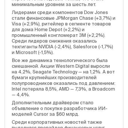
минимальным уровнем за шесть лет.
Лидерами среди компонентов Dow Jones
стали финансовые JPMorgan Chase (+3,7%) и
Visa (+2,9%), ритейлер в сегменте товаров
для дома Home Depot (+2,2%) и
промышленный конгломерат 3M (+2,2%).
Среди лидеров снижения оказались
техгиганты NVIDIA (-2,4%), Salesforce (-1,7%)
и Microsoft (-1,5%).
Все же динамика технологического была
смешанной. Акции Western Digital выросли
на 4,2%, Seagate Technology — на 1,2%. А вот
бумаги крупнейших производителей
полупроводников оказались под давлением:
Intel потеряла 8,5%, AMD — 7,3%, а Broadcom
— 4,4%.
Дополнительным драйвером стало
объявление о покупке разработчика ИИ-
моделей Cursor за $60 млрд.
Среди корпоративных новостей также
выделился провайдер финансовых услуг