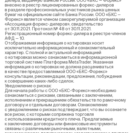
дилера, выданную Банком России. ООО «БКС — Форекс»
внесено в реестр лицензированных форекс-дилеров
в разделе профессиональных участников рынка ценных
бумаг на официальном сайте Банка России. ООО «БКС —
Форекс» является членом саморегулируемой организации
«Ассоциация форекс-дилеров», свидетельство
от 30.11.2021. Протокол № 48 от 30.11.2021.
Регистрационный номер форекс-дилера в реестре членов
АФД — 10.
Отображаемая информация о котировках носит
исключительно информационный и ознакомительный
характер. С полной и актуальной информацией
о котировках можно ознакомиться в информационной
торговой системе Платформа MetaTrader. Указанная
информация о котировках не должна расцениваться
в качестве предоставляемой ООО «БКС-Форекс»
консультации, рекомендации, предложения, побуждения
к совершению каких-либо сделок.
Уведомление о рисках:
Для начала работы с ООО «БКС-Форекс» необходимо
ознакомиться с рисками, связанными с заключением,
исполнением и прекращением обязательств по рамочному
договору и отдельным договорам. Ознакомление
с уведомлением о рисках подтверждает, что вы осознаете
все риски, с которыми сопряжена торговля
с использованием кредитного плеча. Предлагаемые
к заключению договоры или финансовые инструменты
связаны с различными рыночными, валютными,