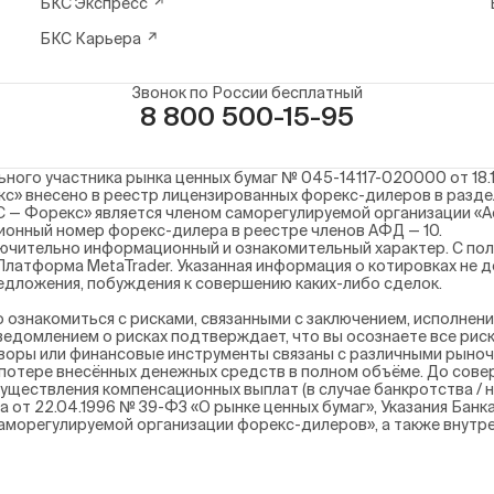
БКС Экспресс
БКС Карьера
Звонок по России бесплатный
8 800 500-15-95
ого участника рынка ценных бумаг № 045-14117-020000 от 18.1
с» внесено в реестр лицензированных форекс-дилеров в разд
С — Форекс» является членом саморегулируемой организации «
ационный номер форекс-дилера в реестре членов АФД — 10.
ючительно информационный и ознакомительный характер. С пол
латформа MetaTrader. Указанная информация о котировках не 
дложения, побуждения к совершению каких-либо сделок.
ознакомиться с рисками, связанными с заключением, исполнен
едомлением о рисках подтверждает, что вы осознаете все риск
воры или финансовые инструменты связаны с различными рыноч
 потере внесённых денежных средств в полном объёме. До сове
осуществления компенсационных выплат (в случае банкротства 
а от 22.04.1996 № 39-ФЗ «О рынке ценных бумаг», Указания Банк
аморегулируемой организации форекс-дилеров», а также внутр