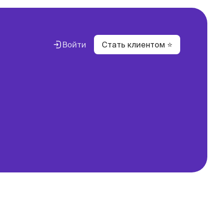
Войти
Стать клиентом ⭐
вестиций
с
вание