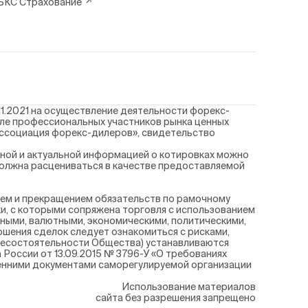
БКС Страхование
1.2021 на осуществление деятельности форекс-
еле профессиональных участников рынка ценных
Ассоциация форекс-дилеров», свидетельство
ной и актуальной информацией о котировках можно
должна расцениваться в качестве предоставляемой
ием и прекращением обязательств по рамочному
и, с которыми сопряжена торговля с использованием
ными, валютными, экономическими, политическими,
ршения сделок следует ознакомиться с рисками,
/ несостоятельности Общества) устанавливаются
а России от 13.09.2015 № 3796-У «О требованиях
енними документами саморегулируемой организации
Использование материалов
сайта без разрешения запрещено