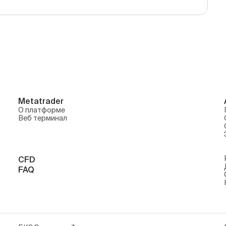
Metatrader
О платформе
Веб терминал
CFD
FAQ