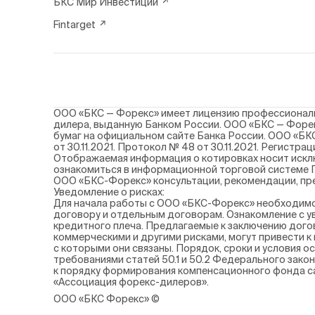
БКС Мир Инвестиций
Fintarget
ООО «БКС — Форекс» имеет лицензию профессиональн
дилера, выданную Банком России. ООО «БКС — Форек
бумаг на официальном сайте Банка России. ООО «БК
от 30.11.2021. Протокол № 48 от 30.11.2021. Регистр
Отображаемая информация о котировках носит искл
ознакомиться в информационной торговой системе П
ООО «БКС-Форекс» консультации, рекомендации, пре
Уведомление о рисках:
Для начала работы с ООО «БКС-Форекс» необходимо 
договору и отдельным договорам. Ознакомление с ув
кредитного плеча. Предлагаемые к заключению дого
коммерческими и другими рисками, могут привести к
с которыми они связаны. Порядок, сроки и условия 
требованиями статей 50.1 и 50.2 Федерального закон
к порядку формирования компенсационного фонда с
«Ассоциация форекс-дилеров».
ООО «БКС Форекс» ©