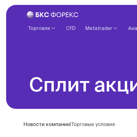
Торговля
CFD
Metatrader
Ана
Спецификация контрактов
О платформе
Ввод и вывод средств
Веб терминал
Налогообложение
Обзоры зарубежны
Сплит акци
Новости компании
|
Торговые условия