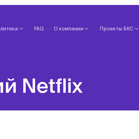
литика
FAQ
О компании
Проекты БКС
Прогнозы
Документы
БКС Мир Ин
Обзоры валютных рынков
Контакты
БКС Экспрес
х рынков
Новости компании
БКС Страхо
акций
Оставить обращение
Fintarget
й Netflix
Экономический календарь
БКС Карьера