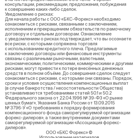
консультации, рекомендации, предложения, побуждения
к совершению каких-либо сделок.
Уведомление о рисках:
Для начала работы с ООО «БКС-Форекс» необходимо
ознакомиться с рисками, связанными с заключением,
исполнением и прекращением обязательств по рамочному
договору и отдельным договорам. Ознакомление
с уведомлением о рисках подтверждает, что вы осознаете
все риски, с которыми сопряжена торговля
с использованием кредитного плеча. Предлагаемые
к заключению договоры или финансовые инструменты
связаны с различными рыночными, валютными,
экономическими, политическими, коммерческими и другими
рисками, могут привести к потере внесённых денежных
средств в полном объёме. До совершения сделок следует
ознакомиться с рисками, с которыми они связаны. Порядок,
сроки и условия осуществления компенсационных выплат
(в случае банкротства / несостоятельности Общества)
устанавливаются требованиями статей 50.1 и 50.2
Федерального закона от 22.04.1996 № 39-ФЗ «О рынке
ценных бумаг», Указания Банка России от 13.09.2015
№ 3796-У «О требованиях к порядку формирования
компенсационного фонда саморегулируемой организации
форекс-дилеров», а также внутренними документами
саморегулируемой организации «Ассоциация форекс-
дилеров».
ООО «БКС Форекс» ©
Использование материалов