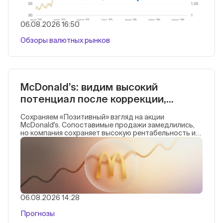
06.08.2026 16:50
Обзоры валютных рынков
McDonald’s: видим высокий
потенциал после коррекции,
хорошее время наращивать
Сохраняем «Позитивный» взгляд на акции
позиции
McDonald's. Сопоставимые продажи замедлились,
но компания сохраняет высокую рентабельность и
способность наращивать прибыль, а проблемы с
трафиком в США менеджмент рассматривает как
временные. Полагаем, что сейчас благоразумно
наращивать позиции в бумаге.
06.08.2026 14:28
Прогнозы