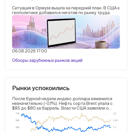
Ситуация в Ормузе вышла на передний план. В США к
геополитике добавился негатив по рынку труда.
06.08.2026 17:00
Обзоры зарубежных рынков акций
Рынки успокоились
После бурной недели индекс доллара изменился
незначительно (-0,1%). Нефть сорта Brent упала с
$85 до $80 за баррель. Власти США заявляли о
скорой сделке с Ираном — последний отрицал
переговоры, но рынки отыгрывали позитив. Важной
статистики и политических событий не было.
Валюты зеркалили доллар или догоняли динамику
прошлой недели.