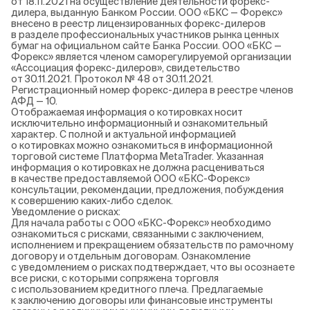
от 18.11.2021 на осуществление деятельности форекс-
дилера, выданную Банком России. ООО «БКС — Форекс»
внесено в реестр лицензированных форекс-дилеров
в разделе профессиональных участников рынка ценных
бумаг на официальном сайте Банка России. ООО «БКС —
Форекс» является членом саморегулируемой организации
«Ассоциация форекс-дилеров», свидетельство
от 30.11.2021. Протокол № 48 от 30.11.2021.
Регистрационный номер форекс-дилера в реестре членов
АФД — 10.
Отображаемая информация о котировках носит
исключительно информационный и ознакомительный
характер. С полной и актуальной информацией
о котировках можно ознакомиться в информационной
торговой системе Платформа MetaTrader. Указанная
информация о котировках не должна расцениваться
в качестве предоставляемой ООО «БКС-Форекс»
консультации, рекомендации, предложения, побуждения
к совершению каких-либо сделок.
Уведомление о рисках:
Для начала работы с ООО «БКС-Форекс» необходимо
ознакомиться с рисками, связанными с заключением,
исполнением и прекращением обязательств по рамочному
договору и отдельным договорам. Ознакомление
с уведомлением о рисках подтверждает, что вы осознаете
все риски, с которыми сопряжена торговля
с использованием кредитного плеча. Предлагаемые
к заключению договоры или финансовые инструменты