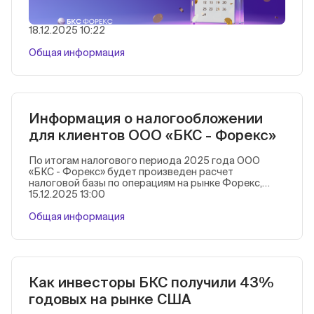
18.12.2025 10:22
Общая информация
Информация о налогообложении
для клиентов ООО «БКС - Форекс»
По итогам налогового периода 2025 года ООО
«БКС - Форекс» будет произведен расчет
налоговой базы по операциям на рынке Форекс,
исчислен, удержан и возвращен излишне
15.12.2025 13:00
удержанный НДФЛ за 2025 год. Расчет налоговой
базы будет произведен с учетом всех операций с
Общая информация
производными финансовыми инструментами —
сделками клиентов на рынке Форекс, совершенных в
налоговый период, с перерасчетом и зачетом
НДФЛ, удержанных при промежуточных выплатах
дохода.
Как инвесторы БКС получили 43%
годовых на рынке США