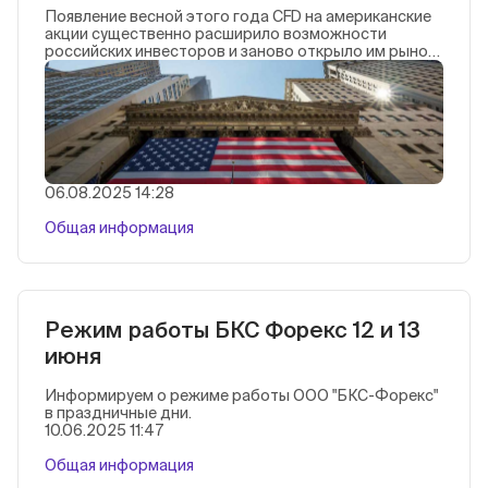
Появление весной этого года CFD на американские
акции существенно расширило возможности
российских инвесторов и заново открыло им рынок
США. Сейчас клиентам БКС доступны для вложений
более 80 акций и ETF без риска блокировки. Среди
них — Amazon, NVIDIA, Apple, Advanced Micro Devices,
Coinbase, Cisco, фонды Invesco, SPDR и другие
известные имена. Интерес к новому инструменту
продолжает расти, а инвестиции приносят
ощутимые результаты.
06.08.2025 14:28
Общая информация
Режим работы БКС Форекс 12 и 13
июня
Информируем о режиме работы ООО "БКС-Форекс"
в праздничные дни.
10.06.2025 11:47
Общая информация