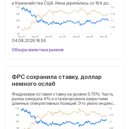
и Казначейства США. Иена укрепилась со 164 до
155,5 за доллар. Конфликт на Ближнем Востоке утих,
власти США провели словесные интервенции, чтобы
удержать сырьевые цены в разумных пределах.
Нефть Brent торговалась в диапазоне $80–95 за
баррель. «Неделя центральных банков» прошла без
сюрпризов: ФРС, Банк Японии и Банк Англии не
поменяли ставки.
04.08.2026 16:55
Обзоры валютных рынков
ФРС сохранила ставку, доллар
немного ослаб
Федрезерв оставил ставку на уровне 3,75%. Часть
рынка ожидала 4% и отреагировала закрытием
длинных спекулятивных позиций. Это увело индекс
доллара DXY с 101,5 до 101 пунктов. Банк Англии
также не стал менять ставку. Обмен ударами между
США и союзниками и Ираном продолжается, а
география конфликта расширяется. Цена нефти на
неделе колебалась между $80 и $100 за баррель