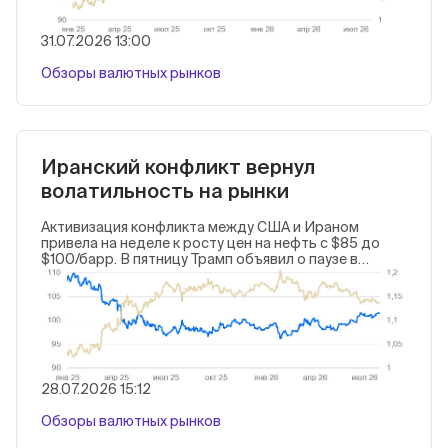
(Brent).
31.07.2026 13:00
Обзоры валютных рынков
Иранский конфликт вернул
волатильность на рынки
Активизация конфликта между США и Ираном
привела на неделе к росту цен на нефть с $85 до
$100/барр. В пятницу Трамп объявил о паузе в
военных действиях для проведения переговоров.
Это было оптимистично воспринято рынком, и цена
нефти снизилась до $90/барр. Курс доллара на
неделе укрепился (+0,3%). В ближайшие дни
состоятся заседания по ставке ФРС, Банка Японии и
Банка Англии. Рынки могут быть волатильнее
обычного в случае сюрпризов, особенно со
стороны ФРС или Банка Японии.
28.07.2026 15:12
Обзоры валютных рынков