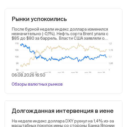
Рынки успокоились
После бурной недели индекс доллара изменился
незначительно (-0,1%). Нефть сорта Brent упала с
$85 до $80 за баррель. Власти США заявляли о
скорой сделке с Ираном — последний отрицал
переговоры, но рынки отыгрывали позитив. Важной
статистики и политических событий не было.
Валюты зеркалили доллар или догоняли динамику
прошлой недели.
06.08.2026 16:50
Обзоры валютных рынков
Долгожданная интервенция в иене
На неделе индекс доллара DXY рухнул на 1,4% из-за
масштабных покупок иены со стороны Банка Японии