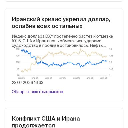
Иранский кризис укрепил доллар,
ослабив всех остальных
Индекс доллара DXY постепенно растет к отметке
101,5. США и Иран вновь обменялись ударами,
судоходство в проливе остановилось. Нефть
продолжает дорожать: сорт Brent прибавил за
неделю почти $20, приближаясь к $100 за баррель.
Доходности американских облигаций пошли вверх.
23.07.2026 16:33
Обзоры валютных рынков
Конфликт США и Ирана
продолжается