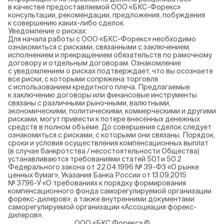
в качестве предоставляемой ООО «БКС-Форекс»
консультации, рекомендации, предложения, побуждения
к совершению каких-либо сделок.
Уведомление о рисках:
Для начала работы с ООО «БКС-Форекс» необходимо
ознакомиться с рисками, связанными с заключением,
исполнением и прекращением обязательств по рамочному
договору и отдельным договорам. Ознакомление
с уведомлением о рисках подтверждает, что вы осознаете
все риски, с которыми сопряжена торговля
с использованием кредитного плеча. Предлагаемые
к заключению договоры или финансовые инструменты
связаны с различными рыночными, валютными,
экономическими, политическими, коммерческими и другими
рисками, могут привести к потере внесённых денежных
средств в полном объёме. До совершения сделок следует
ознакомиться с рисками, с которыми они связаны. Порядок,
сроки и условия осуществления компенсационных выплат
(в случае банкротства / несостоятельности Общества)
устанавливаются требованиями статей 50.1 и 50.2
Федерального закона от 22.04.1996 № 39-ФЗ «О рынке
ценных бумаг», Указания Банка России от 13.09.2015
№ 3796-У «О требованиях к порядку формирования
компенсационного фонда саморегулируемой организации
форекс-дилеров», а также внутренними документами
саморегулируемой организации «Ассоциация форекс-
дилеров».
ООО «БКС Форекс» ©