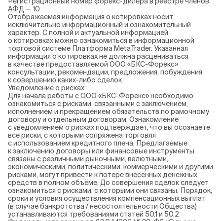
Регистрационный номер форекс-дилера в реестре членов
АФД — 10.
Отображаемая информация о котировках носит
исключительно информационный и ознакомительный
характер. С полной и актуальной информацией
о котировках можно ознакомиться в информационной
торговой системе Платформа MetaTrader. Указанная
информация о котировках не должна расцениваться
в качестве предоставляемой ООО «БКС-Форекс»
консультации, рекомендации, предложения, побуждения
к совершению каких-либо сделок.
Уведомление о рисках:
Для начала работы с ООО «БКС-Форекс» необходимо
ознакомиться с рисками, связанными с заключением,
исполнением и прекращением обязательств по рамочному
договору и отдельным договорам. Ознакомление
с уведомлением о рисках подтверждает, что вы осознаете
все риски, с которыми сопряжена торговля
с использованием кредитного плеча. Предлагаемые
к заключению договоры или финансовые инструменты
связаны с различными рыночными, валютными,
экономическими, политическими, коммерческими и другими
рисками, могут привести к потере внесённых денежных
средств в полном объёме. До совершения сделок следует
ознакомиться с рисками, с которыми они связаны. Порядок,
сроки и условия осуществления компенсационных выплат
(в случае банкротства / несостоятельности Общества)
устанавливаются требованиями статей 50.1 и 50.2