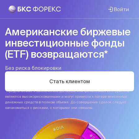
Войти
Американские биржевые
инвестиционные фонды
(ETF) возвращаются*
Без риска блокировки
Стать клиентом
*Предлагаемые к заключению договоры или финансовые инструменты
являются высокорискованными и могут привести к потере внесенных
денежных средств в полном объеме. До совершения сделок следует
ознакомиться с рисками, с которыми они связаны.