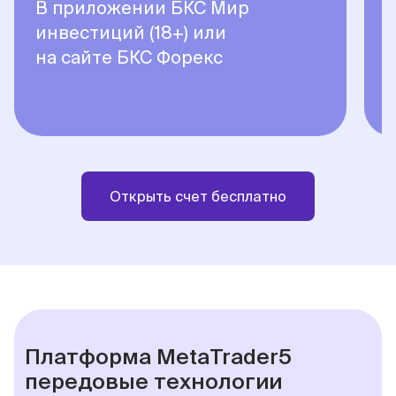
В приложении БКС Мир
В
инвестиций (18+) или
на сайте БКС Форекс
Открыть счет бесплатно
Платформа MetaTrader5
передовые технологии