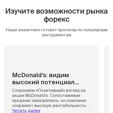
Изучите возможности рынка
форекс
Наши аналитики готовят прогнозы по популярным
инструментам
McDonald’s: видим
высокий потенциал
после коррекции,
Сохраняем «Позитивный» взгляд на
хорошее время
акции McDonald's. Сопоставимые
продажи замедлились, но компания
наращивать позиции
сохраняет высокую рентабельность и
способность наращивать прибыль, а
Читать далее