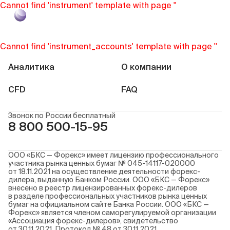
Cannot find 'instrument' template with page ''
Войти
Cannot find 'instrument_accounts' template with page ''
Аналитика
О компании
CFD
FAQ
Звонок по России бесплатный
8 800 500-15-95
ООО «БКС — Форекс» имеет лицензию профессионального
участника рынка ценных бумаг № 045-14117-020000
от 18.11.2021 на осуществление деятельности форекс-
дилера, выданную Банком России. ООО «БКС — Форекс»
внесено в реестр лицензированных форекс-дилеров
в разделе профессиональных участников рынка ценных
бумаг на официальном сайте Банка России. ООО «БКС —
Форекс» является членом саморегулируемой организации
«Ассоциация форекс-дилеров», свидетельство
от 30.11.2021. Протокол № 48 от 30.11.2021.