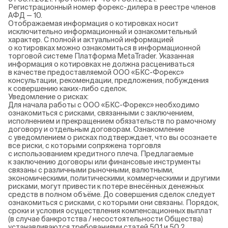
Регистрационный номер форекс-дилера в реестре членов
АФД — 10.
Отображаемая информация о котировках носит
исключительно информационный и ознакомительный
характер. С полной и актуальной информацией
о котировках можно ознакомиться в информационной
торговой системе Платформа MetaTrader. Указанная
информация о котировках не должна расцениваться
в качестве предоставляемой ООО «БКС-Форекс»
консультации, рекомендации, предложения, побуждения
к совершению каких-либо сделок.
Уведомление о рисках:
Для начала работы с ООО «БКС-Форекс» необходимо
ознакомиться с рисками, связанными с заключением,
исполнением и прекращением обязательств по рамочному
договору и отдельным договорам. Ознакомление
с уведомлением о рисках подтверждает, что вы осознаете
все риски, с которыми сопряжена торговля
с использованием кредитного плеча. Предлагаемые
к заключению договоры или финансовые инструменты
связаны с различными рыночными, валютными,
экономическими, политическими, коммерческими и другими
рисками, могут привести к потере внесённых денежных
средств в полном объёме. До совершения сделок следует
ознакомиться с рисками, с которыми они связаны. Порядок,
сроки и условия осуществления компенсационных выплат
(в случае банкротства / несостоятельности Общества)
устанавливаются требованиями статей 50.1 и 50.2