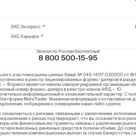
БКС Экспресс
БКС Карьера
Звонок по России бесплатный
8 800 500-15-95
ого участника рынка ценных бумаг № 045-14117-020000 от 18.1
с» внесено в реестр лицензированных форекс-дилеров в разд
С — Форекс» является членом саморегулируемой организации «
ационный номер форекс-дилера в реестре членов АФД — 10.
ючительно информационный и ознакомительный характер. С пол
латформа MetaTrader. Указанная информация о котировках не 
дложения, побуждения к совершению каких-либо сделок.
ознакомиться с рисками, связанными с заключением, исполнен
едомлением о рисках подтверждает, что вы осознаете все риск
воры или финансовые инструменты связаны с различными рыноч
 потере внесённых денежных средств в полном объёме. До сове
осуществления компенсационных выплат (в случае банкротства 