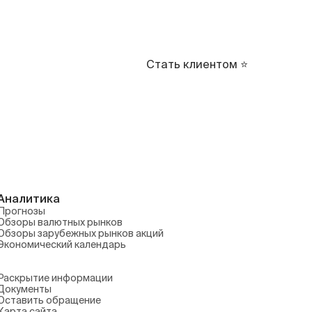
Войти
Стать клиентом ⭐
вестиций
с
вание
Аналитика
Прогнозы
Обзоры валютных рынков
Обзоры зарубежных рынков акций
Экономический календарь
Раскрытие информации
Документы
Оставить обращение
Карта сайта