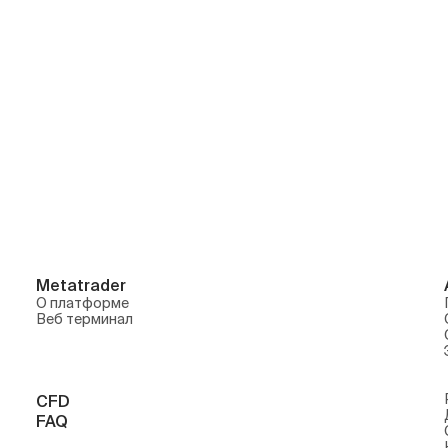
литика
FAQ
О компании
Проекты БКС
Прогнозы
Документы
БКС Мир Ин
Обзоры валютных рынков
Контакты
БКС Экспрес
х рынков
Новости компании
БКС Страхо
акций
Оставить обращение
Fintarget
Экономический календарь
БКС Карьера
Metatrader
О платформе
Веб терминал
CFD
FAQ