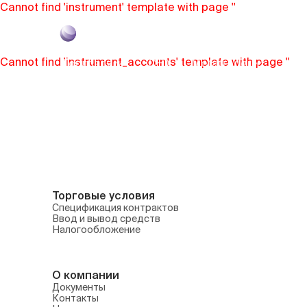
Cannot find 'instrument' template with page ''
Cannot find 'instrument_accounts' template with page ''
Торговля
CFD
Metatrader
Ана
Спецификация контрактов
О платформе
Ввод и вывод средств
Веб терминал
Налогообложение
Обзоры зарубежны
Торговые условия
Спецификация контрактов
Ввод и вывод средств
Налогообложение
О компании
Документы
Контакты