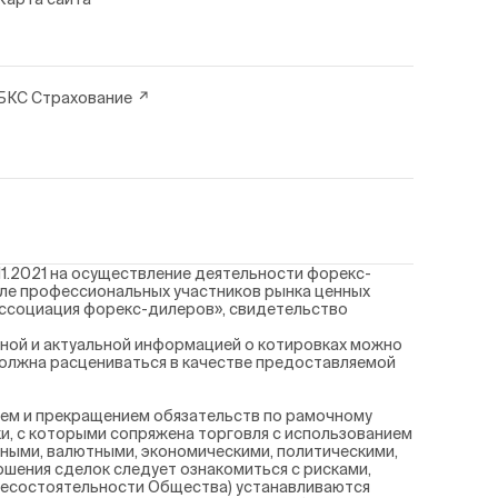
БКС Страхование
1.2021 на осуществление деятельности форекс-
еле профессиональных участников рынка ценных
Ассоциация форекс-дилеров», свидетельство
ной и актуальной информацией о котировках можно
должна расцениваться в качестве предоставляемой
ием и прекращением обязательств по рамочному
и, с которыми сопряжена торговля с использованием
ными, валютными, экономическими, политическими,
ршения сделок следует ознакомиться с рисками,
/ несостоятельности Общества) устанавливаются