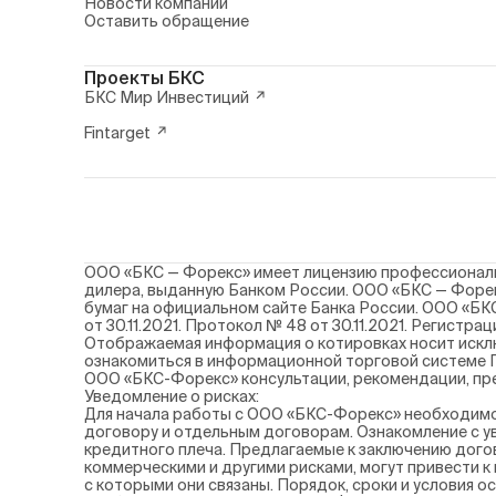
Новости компании
Оставить обращение
Проекты БКС
БКС Мир Инвестиций
Fintarget
ООО «БКС — Форекс» имеет лицензию профессиональн
дилера, выданную Банком России. ООО «БКС — Форек
бумаг на официальном сайте Банка России. ООО «БК
от 30.11.2021. Протокол № 48 от 30.11.2021. Регистр
Отображаемая информация о котировках носит искл
ознакомиться в информационной торговой системе П
ООО «БКС-Форекс» консультации, рекомендации, пре
Уведомление о рисках:
Для начала работы с ООО «БКС-Форекс» необходимо 
договору и отдельным договорам. Ознакомление с ув
кредитного плеча. Предлагаемые к заключению дого
коммерческими и другими рисками, могут привести к
с которыми они связаны. Порядок, сроки и условия 