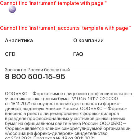
Cannot find 'instrument' template with page ''
Войти
Cannot find 'instrument_accounts' template with page ''
Аналитика
О компании
CFD
FAQ
Звонок по России бесплатный
8 800 500-15-95
ООО «БКС — Форекс» имеет лицензию профессионального
участника рынка ценных бумаг № 045-14117-020000
от 18.11.2021 на осуществление деятельности форекс-
дилера, выданную Банком России. ООО «БКС — Форекс»
внесено в реестр лицензированных форекс-дилеров
в разделе профессиональных участников рынка ценных
бумаг на официальном сайте Банка России. ООО «БКС —
Форекс» является членом саморегулируемой организации
«Ассоциация форекс-дилеров», свидетельство
от 30.11.2021. Протокол № 48 от 30.11.2021.