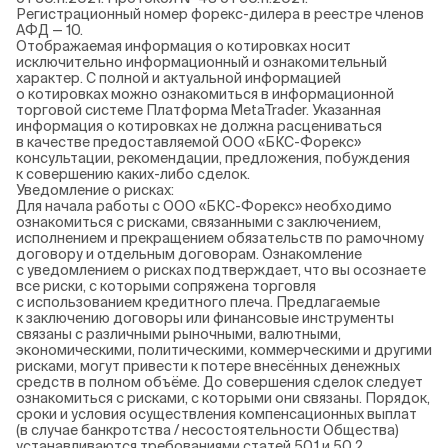
Регистрационный номер форекс-дилера в реестре членов
АФД — 10.
Отображаемая информация о котировках носит
исключительно информационный и ознакомительный
характер. С полной и актуальной информацией
о котировках можно ознакомиться в информационной
торговой системе Платформа MetaTrader. Указанная
информация о котировках не должна расцениваться
в качестве предоставляемой ООО «БКС-Форекс»
консультации, рекомендации, предложения, побуждения
к совершению каких-либо сделок.
Уведомление о рисках:
Для начала работы с ООО «БКС-Форекс» необходимо
ознакомиться с рисками, связанными с заключением,
исполнением и прекращением обязательств по рамочному
договору и отдельным договорам. Ознакомление
с уведомлением о рисках подтверждает, что вы осознаете
все риски, с которыми сопряжена торговля
с использованием кредитного плеча. Предлагаемые
к заключению договоры или финансовые инструменты
связаны с различными рыночными, валютными,
экономическими, политическими, коммерческими и другими
рисками, могут привести к потере внесённых денежных
средств в полном объёме. До совершения сделок следует
ознакомиться с рисками, с которыми они связаны. Порядок,
сроки и условия осуществления компенсационных выплат
(в случае банкротства / несостоятельности Общества)
устанавливаются требованиями статей 50.1 и 50.2