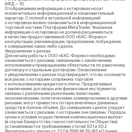
АФД — 10.
Отображаемая информация о котировках носит
исключительно информационный и ознакомительный
характер. С полной и актуальной информацией
о котировках можно ознакомиться в информационной
торговой системе Платформа MetaTrader. Указанная
информация о котировках не должна расцениваться
в качестве предоставляемой ООО «БКС-Форекс»
консультации, рекомендации, предложения, побуждения
к совершению каких-либо сделок.
Уведомление о рисках:
Для начала работы с ООО «БКС-Форекс» необходимо
ознакомиться с рисками, связанными с заключением,
исполнением и прекращением обязательств по рамочному
договору и отдельным договорам. Ознакомление
с уведомлением о рисках подтверждает, что вы осознаете
все риски, с которыми сопряжена торговля
с использованием кредитного плеча. Предлагаемые
к заключению договоры или финансовые инструменты
связаны с различными рыночными, валютными,
экономическими, политическими, коммерческими и другими
рисками, могут привести к потере внесённых денежных
средств в полном объёме. До совершения сделок следует
ознакомиться с рисками, с которыми они связаны. Порядок,
сроки и условия осуществления компенсационных выплат
(в случае банкротства / несостоятельности Общества)
устанавливаются требованиями статей 50.1 и 50.2
Федерального закона от 22.04.1996 № 39-ФЗ «О рынке