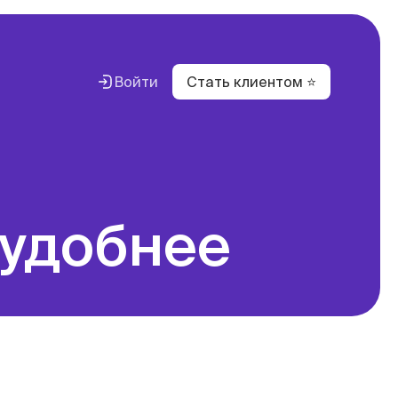
Войти
Стать клиентом ⭐
вестиций
с
вание
 удобнее