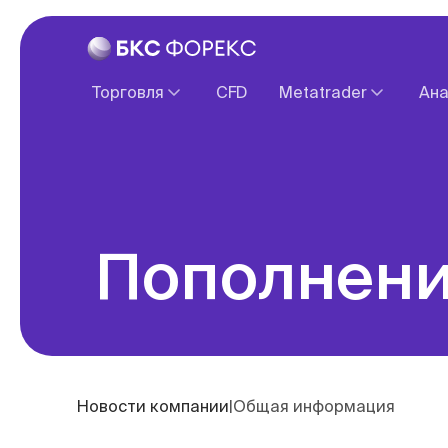
Торговля
CFD
Metatrader
Ана
Спецификация контрактов
О платформе
Ввод и вывод средств
Веб терминал
Налогообложение
Обзоры зарубежны
Пополнени
Новости компании
|
Общая информация