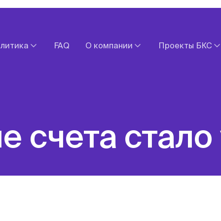
литика
FAQ
О компании
Проекты БКС
Прогнозы
Документы
БКС Мир Ин
Обзоры валютных рынков
Контакты
БКС Экспрес
х рынков
Новости компании
БКС Страхо
акций
Оставить обращение
Fintarget
е счета стало
Экономический календарь
БКС Карьера