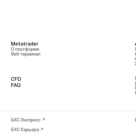
Metatrader
О платформе
Веб терминал
CFD
FAQ
БКС Экспресс
БКС Карьера