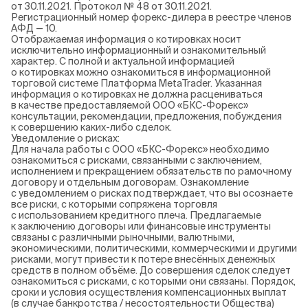
от 30.11.2021. Протокол № 48 от 30.11.2021.
Регистрационный номер форекс-дилера в реестре членов
АФД — 10.
Отображаемая информация о котировках носит
исключительно информационный и ознакомительный
характер. С полной и актуальной информацией
о котировках можно ознакомиться в информационной
торговой системе Платформа MetaTrader. Указанная
информация о котировках не должна расцениваться
в качестве предоставляемой ООО «БКС-Форекс»
консультации, рекомендации, предложения, побуждения
к совершению каких-либо сделок.
Уведомление о рисках:
Для начала работы с ООО «БКС-Форекс» необходимо
ознакомиться с рисками, связанными с заключением,
исполнением и прекращением обязательств по рамочному
договору и отдельным договорам. Ознакомление
с уведомлением о рисках подтверждает, что вы осознаете
все риски, с которыми сопряжена торговля
с использованием кредитного плеча. Предлагаемые
к заключению договоры или финансовые инструменты
связаны с различными рыночными, валютными,
экономическими, политическими, коммерческими и другими
рисками, могут привести к потере внесённых денежных
средств в полном объёме. До совершения сделок следует
ознакомиться с рисками, с которыми они связаны. Порядок,
сроки и условия осуществления компенсационных выплат
(в случае банкротства / несостоятельности Общества)