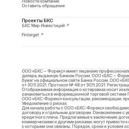
Новости компании
Оставить обращение
Проекты БКС
БКС Мир Инвестиций
Fintarget
ООО «БКС — Форекс» имеет лицензию профессиональн
дилера, выданную Банком России. ООО «БКС — Форек
бумаг на официальном сайте Банка России. ООО «БК
от 30.11.2021. Протокол № 48 от 30.11.2021. Регистр
Отображаемая информация о котировках носит искл
ознакомиться в информационной торговой системе П
ООО «БКС-Форекс» консультации, рекомендации, пре
Уведомление о рисках:
Для начала работы с ООО «БКС-Форекс» необходимо 
договору и отдельным договорам. Ознакомление с ув
кредитного плеча. Предлагаемые к заключению дого
коммерческими и другими рисками, могут привести к
с которыми они связаны. Порядок, сроки и условия 