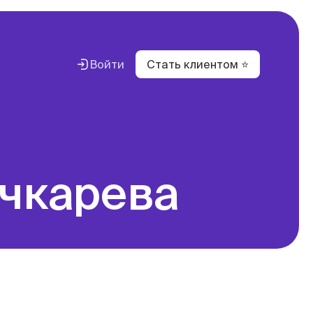
Войти
Стать клиентом ⭐
вестиций
с
вание
очкарева