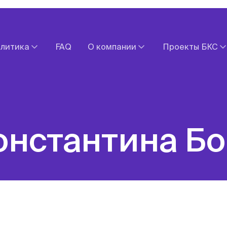
литика
FAQ
О компании
Проекты БКС
Прогнозы
Документы
БКС Мир Ин
Обзоры валютных рынков
Контакты
БКС Экспрес
х рынков
Новости компании
БКС Страхо
акций
Оставить обращение
Fintarget
Константина Б
Экономический календарь
БКС Карьера