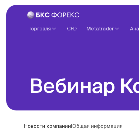
Торговля
CFD
Metatrader
Ана
Спецификация контрактов
О платформе
Ввод и вывод средств
Веб терминал
Налогообложение
Обзоры зарубежны
Вебинар 
Новости компании
|
Общая информация