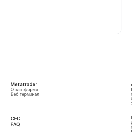
Metatrader
О платформе
Веб терминал
CFD
FAQ