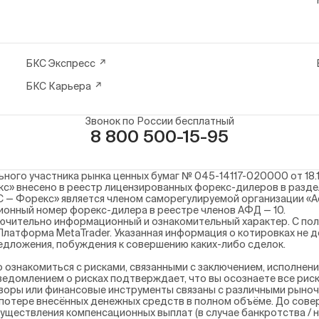
БКС Экспресс
БКС Карьера
Звонок по России бесплатный
8 800 500-15-95
ого участника рынка ценных бумаг № 045-14117-020000 от 18.1
с» внесено в реестр лицензированных форекс-дилеров в разд
С — Форекс» является членом саморегулируемой организации «
ационный номер форекс-дилера в реестре членов АФД — 10.
ючительно информационный и ознакомительный характер. С пол
латформа MetaTrader. Указанная информация о котировках не 
дложения, побуждения к совершению каких-либо сделок.
ознакомиться с рисками, связанными с заключением, исполнен
едомлением о рисках подтверждает, что вы осознаете все риск
воры или финансовые инструменты связаны с различными рыноч
 потере внесённых денежных средств в полном объёме. До сове
осуществления компенсационных выплат (в случае банкротства 