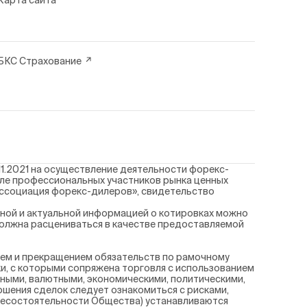
Карта сайта
БКС Страхование
1.2021 на осуществление деятельности форекс-
еле профессиональных участников рынка ценных
Ассоциация форекс-дилеров», свидетельство
ной и актуальной информацией о котировках можно
должна расцениваться в качестве предоставляемой
ием и прекращением обязательств по рамочному
и, с которыми сопряжена торговля с использованием
ными, валютными, экономическими, политическими,
ршения сделок следует ознакомиться с рисками,
/ несостоятельности Общества) устанавливаются