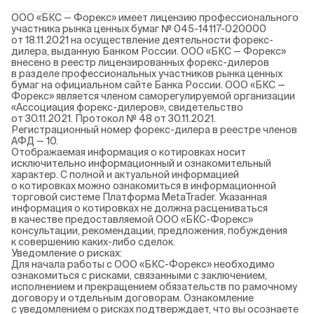
ООО «БКС — Форекс» имеет лицензию профессионального
участника рынка ценных бумаг № 045-14117-020000
от 18.11.2021 на осуществление деятельности форекс-
дилера, выданную Банком России. ООО «БКС — Форекс»
внесено в реестр лицензированных форекс-дилеров
в разделе профессиональных участников рынка ценных
бумаг на официальном сайте Банка России. ООО «БКС —
Форекс» является членом саморегулируемой организации
«Ассоциация форекс-дилеров», свидетельство
от 30.11.2021. Протокол № 48 от 30.11.2021.
Регистрационный номер форекс-дилера в реестре членов
АФД — 10.
Отображаемая информация о котировках носит
исключительно информационный и ознакомительный
характер. С полной и актуальной информацией
о котировках можно ознакомиться в информационной
торговой системе Платформа MetaTrader. Указанная
информация о котировках не должна расцениваться
в качестве предоставляемой ООО «БКС-Форекс»
консультации, рекомендации, предложения, побуждения
к совершению каких-либо сделок.
Уведомление о рисках:
Для начала работы с ООО «БКС-Форекс» необходимо
ознакомиться с рисками, связанными с заключением,
исполнением и прекращением обязательств по рамочному
договору и отдельным договорам. Ознакомление
с уведомлением о рисках подтверждает, что вы осознаете